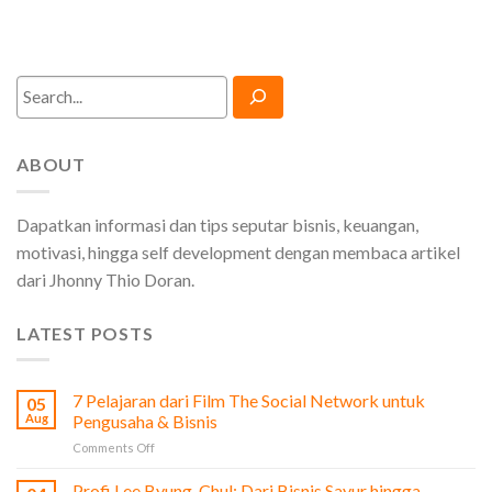
Search
ABOUT
Dapatkan informasi dan tips seputar bisnis, keuangan,
motivasi, hingga self development dengan membaca artikel
dari Jhonny Thio Doran.
LATEST POSTS
7 Pelajaran dari Film The Social Network untuk
05
Aug
Pengusaha & Bisnis
on
Comments Off
7
Pelajaran
Profi Lee Byung-Chul: Dari Bisnis Sayur hingga