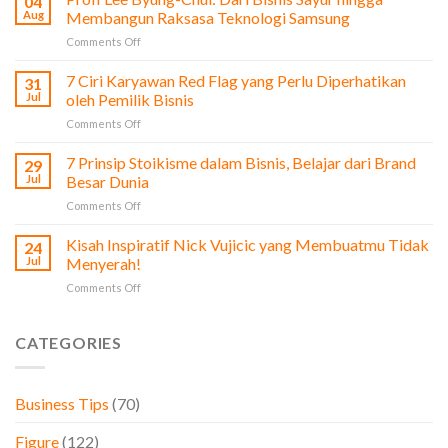
04
dari
Aug
Membangun Raksasa Teknologi Samsung
Film
on
Comments Off
The
Profi
Social
Lee
7 Ciri Karyawan Red Flag yang Perlu Diperhatikan
Network
31
Byung-
untuk
Jul
oleh Pemilik Bisnis
Chul:
Pengusaha
on
Comments Off
Dari
&
7
Bisnis
Bisnis
Ciri
7 Prinsip Stoikisme dalam Bisnis, Belajar dari Brand
Sayur
29
Karyawan
hingga
Jul
Besar Dunia
Red
Membangun
on
Comments Off
Flag
Raksasa
7
yang
Teknologi
Prinsip
Kisah Inspiratif Nick Vujicic yang Membuatmu Tidak
Perlu
24
Samsung
Stoikisme
Diperhatikan
Jul
Menyerah!
dalam
oleh
on
Comments Off
Bisnis,
Pemilik
Kisah
Belajar
Bisnis
Inspiratif
dari
Nick
CATEGORIES
Brand
Vujicic
Besar
yang
Dunia
Membuatmu
Business Tips
(70)
Tidak
Menyerah!
Figure
(122)