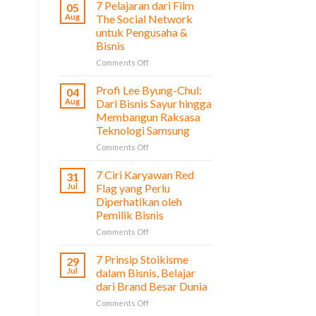
7 Pelajaran dari Film
05
Aug
The Social Network
untuk Pengusaha &
Bisnis
on
Comments Off
7
Pelajaran
Profi Lee Byung-Chul:
04
dari
Aug
Dari Bisnis Sayur hingga
Film
Membangun Raksasa
The
Teknologi Samsung
Social
Network
on
Comments Off
untuk
Profi
Pengusaha
Lee
7 Ciri Karyawan Red
31
&
Byung-
Jul
Flag yang Perlu
Bisnis
Chul:
Diperhatikan oleh
Dari
Pemilik Bisnis
Bisnis
Sayur
on
Comments Off
hingga
7
Membangun
Ciri
7 Prinsip Stoikisme
29
Raksasa
Karyawan
Jul
dalam Bisnis, Belajar
Teknologi
Red
dari Brand Besar Dunia
Samsung
Flag
on
Comments Off
yang
7
Perlu