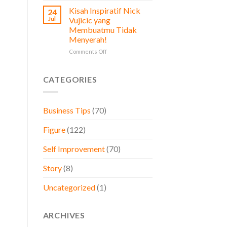
Prinsip
Diperhatikan
Kisah Inspiratif Nick
24
Stoikisme
oleh
Jul
Vujicic yang
dalam
Pemilik
Membuatmu Tidak
Bisnis,
Bisnis
Menyerah!
Belajar
dari
on
Comments Off
Brand
Kisah
Besar
Inspiratif
Dunia
Nick
CATEGORIES
Vujicic
yang
Membuatmu
Business Tips
(70)
Tidak
Menyerah!
Figure
(122)
Self Improvement
(70)
Story
(8)
Uncategorized
(1)
ARCHIVES