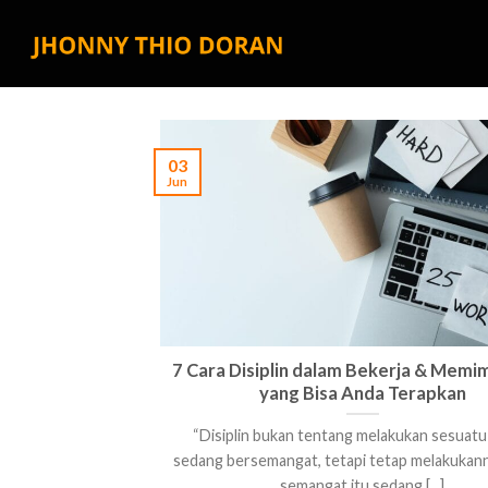
Skip
to
content
03
Jun
7 Cara Disiplin dalam Bekerja & Memi
yang Bisa Anda Terapkan
“Disiplin bukan tentang melakukan sesuatu
sedang bersemangat, tetapi tetap melakukann
semangat itu sedang [...]