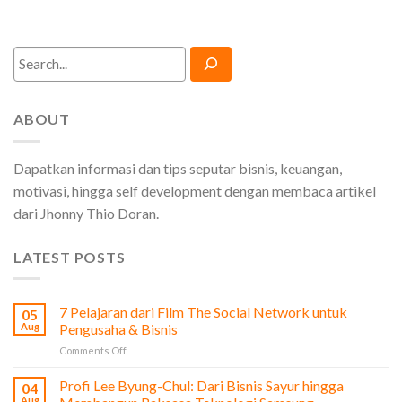
Search
ABOUT
Dapatkan informasi dan tips seputar bisnis, keuangan,
motivasi, hingga self development dengan membaca artikel
dari Jhonny Thio Doran.
LATEST POSTS
7 Pelajaran dari Film The Social Network untuk
05
Aug
Pengusaha & Bisnis
on
Comments Off
7
Pelajaran
Profi Lee Byung-Chul: Dari Bisnis Sayur hingga
04
dari
Aug