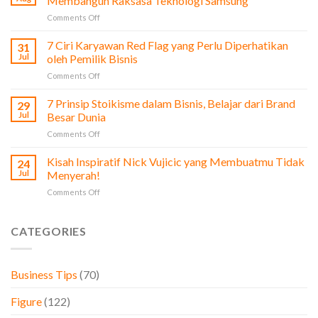
Membangun Raksasa Teknologi Samsung
Film
on
Comments Off
The
Profi
Social
Lee
7 Ciri Karyawan Red Flag yang Perlu Diperhatikan
Network
31
Byung-
untuk
Jul
oleh Pemilik Bisnis
Chul:
Pengusaha
on
Comments Off
Dari
&
7
Bisnis
Bisnis
Ciri
7 Prinsip Stoikisme dalam Bisnis, Belajar dari Brand
Sayur
29
Karyawan
hingga
Jul
Besar Dunia
Red
Membangun
on
Comments Off
Flag
Raksasa
7
yang
Teknologi
Prinsip
Kisah Inspiratif Nick Vujicic yang Membuatmu Tidak
Perlu
24
Samsung
Stoikisme
Diperhatikan
Jul
Menyerah!
dalam
oleh
on
Comments Off
Bisnis,
Pemilik
Kisah
Belajar
Bisnis
Inspiratif
dari
Nick
CATEGORIES
Brand
Vujicic
Besar
yang
Dunia
Membuatmu
Business Tips
(70)
Tidak
Menyerah!
Figure
(122)