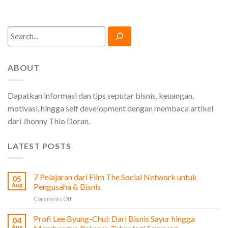
Search
ABOUT
Dapatkan informasi dan tips seputar bisnis, keuangan,
motivasi, hingga self development dengan membaca artikel
dari Jhonny Thio Doran.
LATEST POSTS
7 Pelajaran dari Film The Social Network untuk
05
Aug
Pengusaha & Bisnis
on
Comments Off
7
Pelajaran
Profi Lee Byung-Chul: Dari Bisnis Sayur hingga
04
dari
Aug