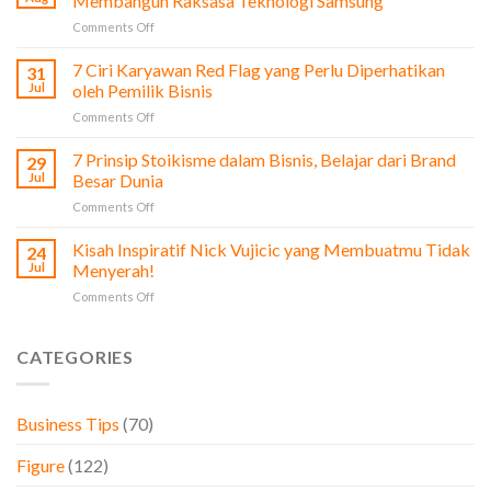
Membangun Raksasa Teknologi Samsung
Film
on
Comments Off
The
Profi
Social
Lee
7 Ciri Karyawan Red Flag yang Perlu Diperhatikan
Network
31
Byung-
untuk
Jul
oleh Pemilik Bisnis
Chul:
Pengusaha
on
Comments Off
Dari
&
7
Bisnis
Bisnis
Ciri
7 Prinsip Stoikisme dalam Bisnis, Belajar dari Brand
Sayur
29
Karyawan
hingga
Jul
Besar Dunia
Red
Membangun
on
Comments Off
Flag
Raksasa
7
yang
Teknologi
Prinsip
Kisah Inspiratif Nick Vujicic yang Membuatmu Tidak
Perlu
24
Samsung
Stoikisme
Diperhatikan
Jul
Menyerah!
dalam
oleh
on
Comments Off
Bisnis,
Pemilik
Kisah
Belajar
Bisnis
Inspiratif
dari
Nick
CATEGORIES
Brand
Vujicic
Besar
yang
Dunia
Membuatmu
Business Tips
(70)
Tidak
Menyerah!
Figure
(122)