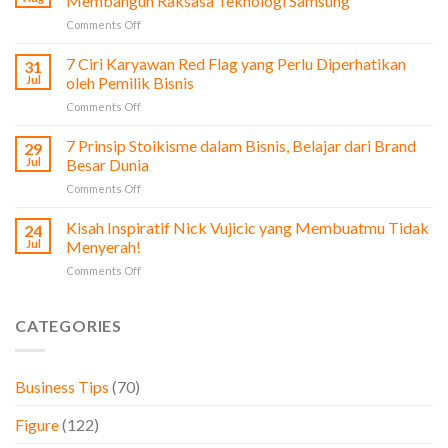
Membangun Raksasa Teknologi Samsung
Film
on
Comments Off
The
Profi
Social
Lee
7 Ciri Karyawan Red Flag yang Perlu Diperhatikan
Network
31
Byung-
untuk
Jul
oleh Pemilik Bisnis
Chul:
Pengusaha
on
Comments Off
Dari
&
7
Bisnis
Bisnis
Ciri
7 Prinsip Stoikisme dalam Bisnis, Belajar dari Brand
Sayur
29
Karyawan
hingga
Jul
Besar Dunia
Red
Membangun
on
Comments Off
Flag
Raksasa
7
yang
Teknologi
Prinsip
Kisah Inspiratif Nick Vujicic yang Membuatmu Tidak
Perlu
24
Samsung
Stoikisme
Diperhatikan
Jul
Menyerah!
dalam
oleh
on
Comments Off
Bisnis,
Pemilik
Kisah
Belajar
Bisnis
Inspiratif
dari
Nick
CATEGORIES
Brand
Vujicic
Besar
yang
Dunia
Membuatmu
Business Tips
(70)
Tidak
Menyerah!
Figure
(122)