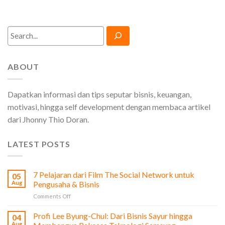
Search
ABOUT
Dapatkan informasi dan tips seputar bisnis, keuangan,
motivasi, hingga self development dengan membaca artikel
dari Jhonny Thio Doran.
LATEST POSTS
7 Pelajaran dari Film The Social Network untuk
05
Aug
Pengusaha & Bisnis
on
Comments Off
7
Pelajaran
Profi Lee Byung-Chul: Dari Bisnis Sayur hingga
04
dari
Aug