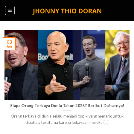
Skip
to
content
03
Jan
Siapa Orang Terkaya Dunia Tahun 2025? Berikut Daftarnya!
Orang terkaya di dunia selalu menjadi topik yang menarik untuk
dibahas, terutama karena kekayaan mereka [...]