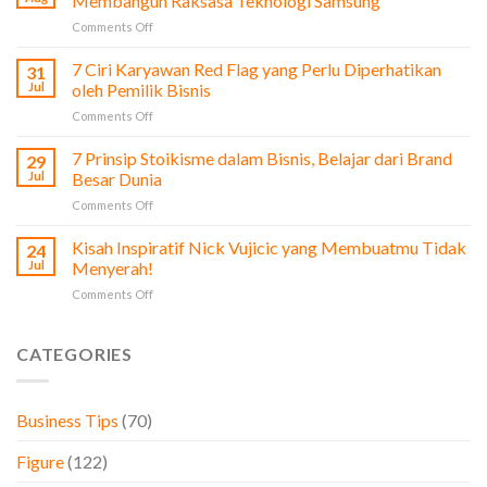
Membangun Raksasa Teknologi Samsung
Film
on
Comments Off
The
Profi
Social
Lee
7 Ciri Karyawan Red Flag yang Perlu Diperhatikan
Network
31
Byung-
untuk
Jul
oleh Pemilik Bisnis
Chul:
Pengusaha
on
Comments Off
Dari
&
7
Bisnis
Bisnis
Ciri
7 Prinsip Stoikisme dalam Bisnis, Belajar dari Brand
Sayur
29
Karyawan
hingga
Jul
Besar Dunia
Red
Membangun
on
Comments Off
Flag
Raksasa
7
yang
Teknologi
Prinsip
Kisah Inspiratif Nick Vujicic yang Membuatmu Tidak
Perlu
24
Samsung
Stoikisme
Diperhatikan
Jul
Menyerah!
dalam
oleh
on
Comments Off
Bisnis,
Pemilik
Kisah
Belajar
Bisnis
Inspiratif
dari
Nick
CATEGORIES
Brand
Vujicic
Besar
yang
Dunia
Membuatmu
Business Tips
(70)
Tidak
Menyerah!
Figure
(122)