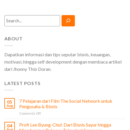
Search
ABOUT
Dapatkan informasi dan tips seputar bisnis, keuangan,
motivasi, hingga self development dengan membaca artikel
dari Jhonny Thio Doran.
LATEST POSTS
7 Pelajaran dari Film The Social Network untuk
05
Aug
Pengusaha & Bisnis
on
Comments Off
7
Pelajaran
Profi Lee Byung-Chul: Dari Bisnis Sayur hingga
04
dari
Aug