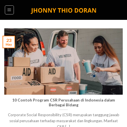
Skip
to
content
23
May
10 Contoh Program CSR Perusahaan di Indonesia dalam
Berbagai Bidang
Corporate Social Responsibility (CSR) merupakan tanggung jawab
sosial perusahaan terhadap masyarakat dan lingkungan. Manfaat
CSR [...]