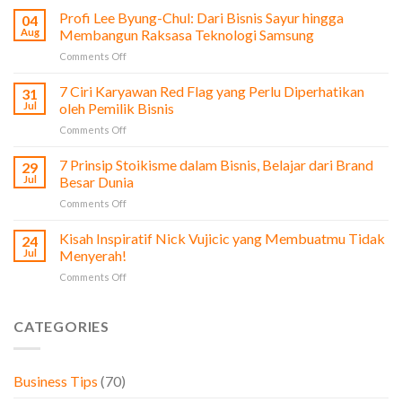
Pelajaran
Profi Lee Byung-Chul: Dari Bisnis Sayur hingga
04
dari
Aug
Membangun Raksasa Teknologi Samsung
Film
on
Comments Off
The
Profi
Social
Lee
7 Ciri Karyawan Red Flag yang Perlu Diperhatikan
Network
31
Byung-
untuk
Jul
oleh Pemilik Bisnis
Chul:
Pengusaha
on
Comments Off
Dari
&
7
Bisnis
Bisnis
Ciri
7 Prinsip Stoikisme dalam Bisnis, Belajar dari Brand
Sayur
29
Karyawan
hingga
Jul
Besar Dunia
Red
Membangun
on
Comments Off
Flag
Raksasa
7
yang
Teknologi
Prinsip
Kisah Inspiratif Nick Vujicic yang Membuatmu Tidak
Perlu
24
Samsung
Stoikisme
Diperhatikan
Jul
Menyerah!
dalam
oleh
on
Comments Off
Bisnis,
Pemilik
Kisah
Belajar
Bisnis
Inspiratif
dari
Nick
CATEGORIES
Brand
Vujicic
Besar
yang
Dunia
Membuatmu
Business Tips
(70)
Tidak
Menyerah!