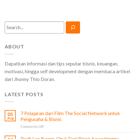
Search
ABOUT
Dapatkan informasi dan tips seputar bisnis, keuangan,
motivasi, hingga self development dengan membaca artikel
dari Jhonny Thio Doran.
LATEST POSTS
7 Pelajaran dari Film The Social Network untuk
05
Aug
Pengusaha & Bisnis
on
Comments Off
7
Pelajaran
Profi Lee Byung-Chul: Dari Bisnis Sayur hingga