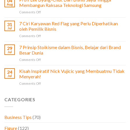
04
dari
Aug
Membangun Raksasa Teknologi Samsung
Film
on
Comments Off
The
Profi
Social
Lee
7 Ciri Karyawan Red Flag yang Perlu Diperhatikan
Network
31
Byung-
untuk
Jul
oleh Pemilik Bisnis
Chul:
Pengusaha
on
Comments Off
Dari
&
7
Bisnis
Bisnis
Ciri
7 Prinsip Stoikisme dalam Bisnis, Belajar dari Brand
Sayur
29
Karyawan
hingga
Jul
Besar Dunia
Red
Membangun
on
Comments Off
Flag
Raksasa
7
yang
Teknologi
Prinsip
Kisah Inspiratif Nick Vujicic yang Membuatmu Tidak
Perlu
24
Samsung
Stoikisme
Diperhatikan
Jul
Menyerah!
dalam
oleh
on
Comments Off
Bisnis,
Pemilik
Kisah
Belajar
Bisnis
Inspiratif
dari
Nick
CATEGORIES
Brand
Vujicic
Besar
yang
Dunia
Membuatmu
Business Tips
(70)
Tidak
Menyerah!
Figure
(122)