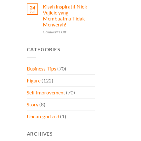
Prinsip
Diperhatikan
Kisah Inspiratif Nick
24
Stoikisme
oleh
Jul
Vujicic yang
dalam
Pemilik
Membuatmu Tidak
Bisnis,
Bisnis
Menyerah!
Belajar
dari
on
Comments Off
Brand
Kisah
Besar
Inspiratif
Dunia
Nick
CATEGORIES
Vujicic
yang
Membuatmu
Business Tips
(70)
Tidak
Menyerah!
Figure
(122)
Self Improvement
(70)
Story
(8)
Uncategorized
(1)
ARCHIVES