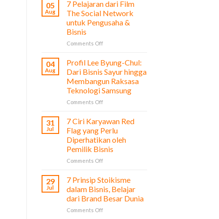
7 Pelajaran dari Film
05
Aug
The Social Network
untuk Pengusaha &
Bisnis
on
Comments Off
7
Pelajaran
Profil Lee Byung-Chul:
04
dari
Aug
Dari Bisnis Sayur hingga
Film
Membangun Raksasa
The
Teknologi Samsung
Social
Network
on
Comments Off
untuk
Profil
Pengusaha
Lee
7 Ciri Karyawan Red
31
&
Byung-
Jul
Flag yang Perlu
Bisnis
Chul:
Diperhatikan oleh
Dari
Pemilik Bisnis
Bisnis
Sayur
on
Comments Off
hingga
7
Membangun
Ciri
7 Prinsip Stoikisme
29
Raksasa
Karyawan
Jul
dalam Bisnis, Belajar
Teknologi
Red
dari Brand Besar Dunia
Samsung
Flag
on
Comments Off
yang
7
Perlu