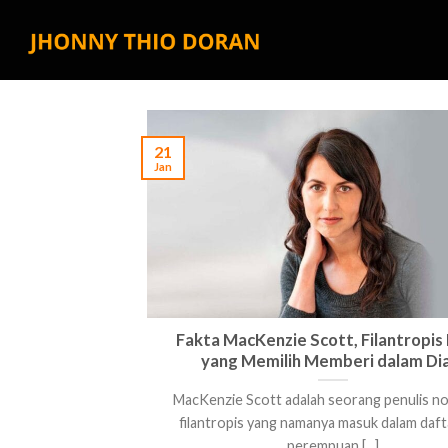
Skip
to
content
21
Jan
Fakta MacKenzie Scott, Filantropis
yang Memilih Memberi dalam Di
MacKenzie Scott adalah seorang penulis no
filantropis yang namanya masuk dalam daft
perempuan [...]