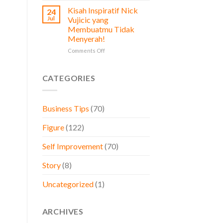
Prinsip
Diperhatikan
Kisah Inspiratif Nick
24
Stoikisme
oleh
Jul
Vujicic yang
dalam
Pemilik
Membuatmu Tidak
Bisnis,
Bisnis
Menyerah!
Belajar
dari
on
Comments Off
Brand
Kisah
Besar
Inspiratif
Dunia
Nick
CATEGORIES
Vujicic
yang
Membuatmu
Business Tips
(70)
Tidak
Menyerah!
Figure
(122)
Self Improvement
(70)
Story
(8)
Uncategorized
(1)
ARCHIVES