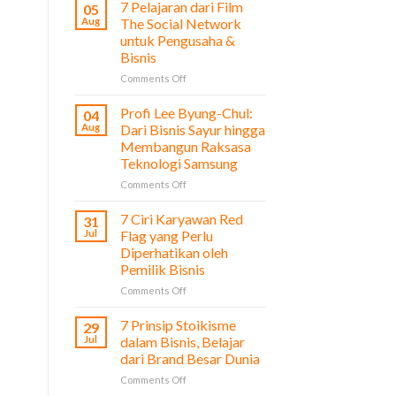
7 Pelajaran dari Film
05
Aug
The Social Network
untuk Pengusaha &
Bisnis
on
Comments Off
7
Pelajaran
Profi Lee Byung-Chul:
04
dari
Aug
Dari Bisnis Sayur hingga
Film
Membangun Raksasa
The
Teknologi Samsung
Social
Network
on
Comments Off
untuk
Profi
Pengusaha
Lee
7 Ciri Karyawan Red
31
&
Byung-
Jul
Flag yang Perlu
Bisnis
Chul:
Diperhatikan oleh
Dari
Pemilik Bisnis
Bisnis
Sayur
on
Comments Off
hingga
7
Membangun
Ciri
7 Prinsip Stoikisme
29
Raksasa
Karyawan
Jul
dalam Bisnis, Belajar
Teknologi
Red
dari Brand Besar Dunia
Samsung
Flag
on
Comments Off
yang
7
Perlu