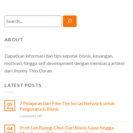
Search
ABOUT
Dapatkan informasi dan tips seputar bisnis, keuangan,
motivasi, hingga self development dengan membaca artikel
dari Jhonny Thio Doran.
LATEST POSTS
7 Pelajaran dari Film The Social Network untuk
05
Aug
Pengusaha & Bisnis
on
Comments Off
7
Pelajaran
Profi Lee Byung-Chul: Dari Bisnis Sayur hingga
04
dari
Aug