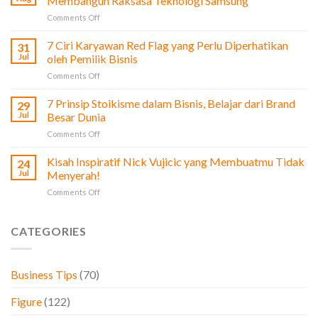
Membangun Raksasa Teknologi Samsung
Film
on
Comments Off
The
Profi
Social
Lee
7 Ciri Karyawan Red Flag yang Perlu Diperhatikan
Network
31
Byung-
untuk
Jul
oleh Pemilik Bisnis
Chul:
Pengusaha
on
Comments Off
Dari
&
7
Bisnis
Bisnis
Ciri
7 Prinsip Stoikisme dalam Bisnis, Belajar dari Brand
Sayur
29
Karyawan
hingga
Jul
Besar Dunia
Red
Membangun
on
Comments Off
Flag
Raksasa
7
yang
Teknologi
Prinsip
Kisah Inspiratif Nick Vujicic yang Membuatmu Tidak
Perlu
24
Samsung
Stoikisme
Diperhatikan
Jul
Menyerah!
dalam
oleh
on
Comments Off
Bisnis,
Pemilik
Kisah
Belajar
Bisnis
Inspiratif
dari
Nick
CATEGORIES
Brand
Vujicic
Besar
yang
Dunia
Membuatmu
Business Tips
(70)
Tidak
Menyerah!
Figure
(122)