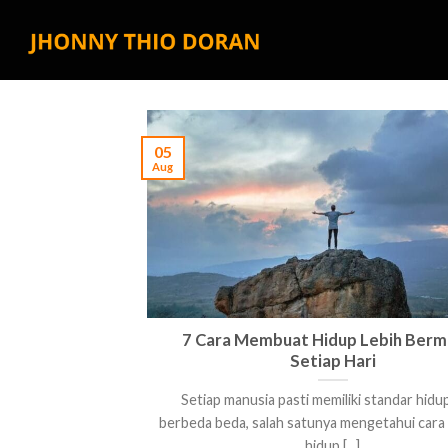
Skip
to
content
05
Aug
7 Cara Membuat Hidup Lebih Ber
Setiap Hari
Setiap manusia pasti memiliki standar hidu
berbeda beda, salah satunya mengetahui car
hidup [...]