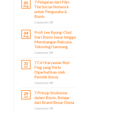
7 Pelajaran dari Film
05
Aug
The Social Network
untuk Pengusaha &
Bisnis
on
Comments Off
7
Pelajaran
Profi Lee Byung-Chul:
04
dari
Aug
Dari Bisnis Sayur hingga
Film
Membangun Raksasa
The
Teknologi Samsung
Social
Network
on
Comments Off
untuk
Profi
Pengusaha
Lee
7 Ciri Karyawan Red
31
&
Byung-
Jul
Flag yang Perlu
Bisnis
Chul:
Diperhatikan oleh
Dari
Pemilik Bisnis
Bisnis
Sayur
on
Comments Off
hingga
7
Membangun
Ciri
7 Prinsip Stoikisme
29
Raksasa
Karyawan
Jul
dalam Bisnis, Belajar
Teknologi
Red
dari Brand Besar Dunia
Samsung
Flag
on
Comments Off
yang
7
Perlu