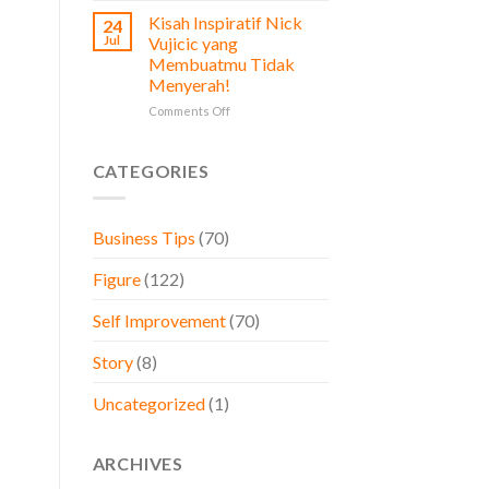
Prinsip
Diperhatikan
Kisah Inspiratif Nick
24
Stoikisme
oleh
Jul
Vujicic yang
dalam
Pemilik
Membuatmu Tidak
Bisnis,
Bisnis
Menyerah!
Belajar
dari
on
Comments Off
Brand
Kisah
Besar
Inspiratif
Dunia
Nick
CATEGORIES
Vujicic
yang
Membuatmu
Business Tips
(70)
Tidak
Menyerah!
Figure
(122)
Self Improvement
(70)
Story
(8)
Uncategorized
(1)
ARCHIVES