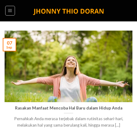
Skip
to
content
07
Sep
Rasakan Manfaat Mencoba Hal Baru dalam Hidup Anda
Pernahkah Anda merasa terjebak dalam rutinitas sehari-hari,
melakukan hal yang sama berulang kali, hingga merasa [...]