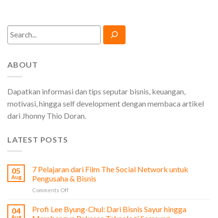
Search
ABOUT
Dapatkan informasi dan tips seputar bisnis, keuangan,
motivasi, hingga self development dengan membaca artikel
dari Jhonny Thio Doran.
LATEST POSTS
7 Pelajaran dari Film The Social Network untuk
05
Aug
Pengusaha & Bisnis
on
Comments Off
7
Pelajaran
Profi Lee Byung-Chul: Dari Bisnis Sayur hingga
04
dari
Aug