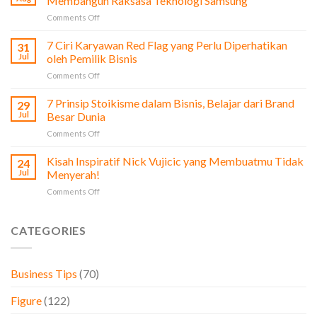
Membangun Raksasa Teknologi Samsung
Film
on
Comments Off
The
Profi
Social
Lee
7 Ciri Karyawan Red Flag yang Perlu Diperhatikan
Network
31
Byung-
untuk
Jul
oleh Pemilik Bisnis
Chul:
Pengusaha
on
Comments Off
Dari
&
7
Bisnis
Bisnis
Ciri
7 Prinsip Stoikisme dalam Bisnis, Belajar dari Brand
Sayur
29
Karyawan
hingga
Jul
Besar Dunia
Red
Membangun
on
Comments Off
Flag
Raksasa
7
yang
Teknologi
Prinsip
Kisah Inspiratif Nick Vujicic yang Membuatmu Tidak
Perlu
24
Samsung
Stoikisme
Diperhatikan
Jul
Menyerah!
dalam
oleh
on
Comments Off
Bisnis,
Pemilik
Kisah
Belajar
Bisnis
Inspiratif
dari
Nick
CATEGORIES
Brand
Vujicic
Besar
yang
Dunia
Membuatmu
Business Tips
(70)
Tidak
Menyerah!
Figure
(122)