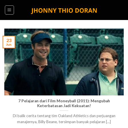
Skip
to
content
23
Jun
7 Pelajaran dari Film Moneyball (2011): Mengubah
Keterbatasan Jadi Kekuatan!
Di balik cerita tentang tim Oakland Athletics dan perjuangan
manajernya, Billy Beane, tersimpan banyak pelajaran [...]