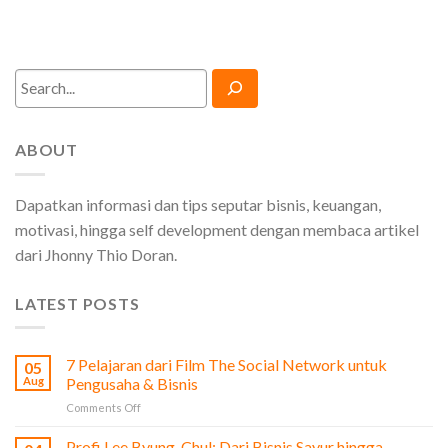
Search
ABOUT
Dapatkan informasi dan tips seputar bisnis, keuangan,
motivasi, hingga self development dengan membaca artikel
dari Jhonny Thio Doran.
LATEST POSTS
7 Pelajaran dari Film The Social Network untuk
05
Aug
Pengusaha & Bisnis
on
Comments Off
7
Pelajaran
Profi Lee Byung-Chul: Dari Bisnis Sayur hingga