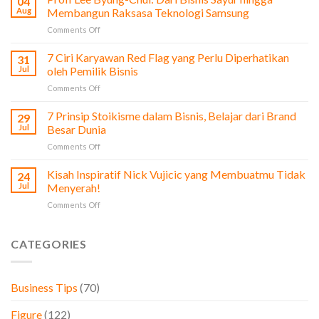
04
dari
Aug
Membangun Raksasa Teknologi Samsung
Film
on
Comments Off
The
Profi
Social
Lee
7 Ciri Karyawan Red Flag yang Perlu Diperhatikan
Network
31
Byung-
untuk
Jul
oleh Pemilik Bisnis
Chul:
Pengusaha
on
Comments Off
Dari
&
7
Bisnis
Bisnis
Ciri
7 Prinsip Stoikisme dalam Bisnis, Belajar dari Brand
Sayur
29
Karyawan
hingga
Jul
Besar Dunia
Red
Membangun
on
Comments Off
Flag
Raksasa
7
yang
Teknologi
Prinsip
Kisah Inspiratif Nick Vujicic yang Membuatmu Tidak
Perlu
24
Samsung
Stoikisme
Diperhatikan
Jul
Menyerah!
dalam
oleh
on
Comments Off
Bisnis,
Pemilik
Kisah
Belajar
Bisnis
Inspiratif
dari
Nick
CATEGORIES
Brand
Vujicic
Besar
yang
Dunia
Membuatmu
Business Tips
(70)
Tidak
Menyerah!
Figure
(122)