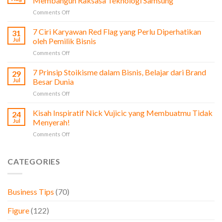
Membangun Raksasa Teknologi Samsung
Film
on
Comments Off
The
Profi
Social
Lee
7 Ciri Karyawan Red Flag yang Perlu Diperhatikan
Network
31
Byung-
untuk
Jul
oleh Pemilik Bisnis
Chul:
Pengusaha
on
Comments Off
Dari
&
7
Bisnis
Bisnis
Ciri
7 Prinsip Stoikisme dalam Bisnis, Belajar dari Brand
Sayur
29
Karyawan
hingga
Jul
Besar Dunia
Red
Membangun
on
Comments Off
Flag
Raksasa
7
yang
Teknologi
Prinsip
Kisah Inspiratif Nick Vujicic yang Membuatmu Tidak
Perlu
24
Samsung
Stoikisme
Diperhatikan
Jul
Menyerah!
dalam
oleh
on
Comments Off
Bisnis,
Pemilik
Kisah
Belajar
Bisnis
Inspiratif
dari
Nick
CATEGORIES
Brand
Vujicic
Besar
yang
Dunia
Membuatmu
Business Tips
(70)
Tidak
Menyerah!
Figure
(122)