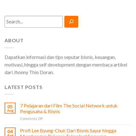
Search
ABOUT
Dapatkan informasi dan tips seputar bisnis, keuangan,
motivasi, hingga self development dengan membaca artikel
dari Jhonny Thio Doran.
LATEST POSTS
7 Pelajaran dari Film The Social Network untuk
05
Aug
Pengusaha & Bisnis
on
Comments Off
7
Pelajaran
Profi Lee Byung-Chul: Dari Bisnis Sayur hingga
04
dari
Aug