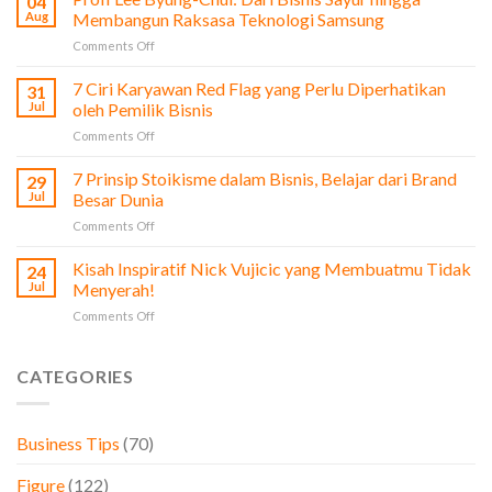
04
dari
Aug
Membangun Raksasa Teknologi Samsung
Film
on
Comments Off
The
Profi
Social
Lee
7 Ciri Karyawan Red Flag yang Perlu Diperhatikan
Network
31
Byung-
untuk
Jul
oleh Pemilik Bisnis
Chul:
Pengusaha
on
Comments Off
Dari
&
7
Bisnis
Bisnis
Ciri
7 Prinsip Stoikisme dalam Bisnis, Belajar dari Brand
Sayur
29
Karyawan
hingga
Jul
Besar Dunia
Red
Membangun
on
Comments Off
Flag
Raksasa
7
yang
Teknologi
Prinsip
Kisah Inspiratif Nick Vujicic yang Membuatmu Tidak
Perlu
24
Samsung
Stoikisme
Diperhatikan
Jul
Menyerah!
dalam
oleh
on
Comments Off
Bisnis,
Pemilik
Kisah
Belajar
Bisnis
Inspiratif
dari
Nick
CATEGORIES
Brand
Vujicic
Besar
yang
Dunia
Membuatmu
Business Tips
(70)
Tidak
Menyerah!
Figure
(122)