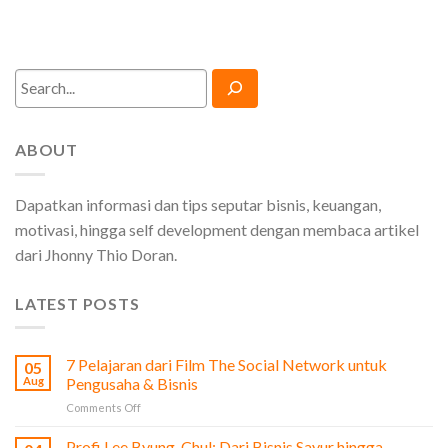
Search
ABOUT
Dapatkan informasi dan tips seputar bisnis, keuangan,
motivasi, hingga self development dengan membaca artikel
dari Jhonny Thio Doran.
LATEST POSTS
7 Pelajaran dari Film The Social Network untuk
05
Aug
Pengusaha & Bisnis
on
Comments Off
7
Pelajaran
Profi Lee Byung-Chul: Dari Bisnis Sayur hingga