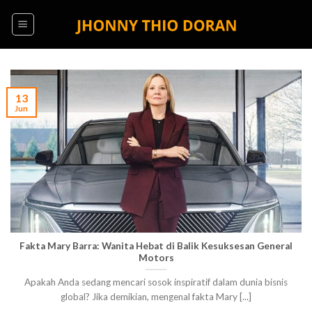
Skip
to
content
13
Jun
Fakta Mary Barra: Wanita Hebat di Balik Kesuksesan General
Motors
Apakah Anda sedang mencari sosok inspiratif dalam dunia bisnis
global? Jika demikian, mengenal fakta Mary [...]