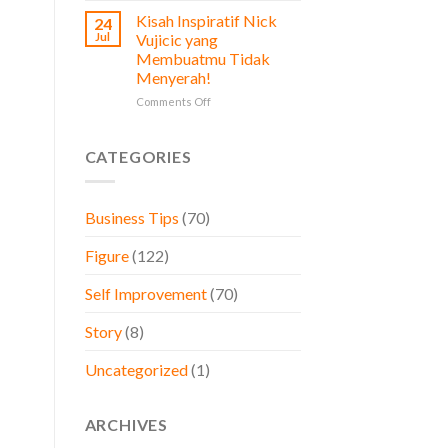
Prinsip
Diperhatikan
Kisah Inspiratif Nick
24
Stoikisme
oleh
Jul
Vujicic yang
dalam
Pemilik
Membuatmu Tidak
Bisnis,
Bisnis
Menyerah!
Belajar
dari
on
Comments Off
Brand
Kisah
Besar
Inspiratif
Dunia
Nick
CATEGORIES
Vujicic
yang
Membuatmu
Business Tips
(70)
Tidak
Menyerah!
Figure
(122)
Self Improvement
(70)
Story
(8)
Uncategorized
(1)
ARCHIVES