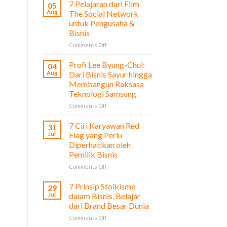
7 Pelajaran dari Film
05
Aug
The Social Network
untuk Pengusaha &
Bisnis
on
Comments Off
7
Pelajaran
Profi Lee Byung-Chul:
04
dari
Aug
Dari Bisnis Sayur hingga
Film
Membangun Raksasa
The
Teknologi Samsung
Social
Network
on
Comments Off
untuk
Profi
Pengusaha
Lee
7 Ciri Karyawan Red
31
&
Byung-
Jul
Flag yang Perlu
Bisnis
Chul:
Diperhatikan oleh
Dari
Pemilik Bisnis
Bisnis
Sayur
on
Comments Off
hingga
7
Membangun
Ciri
7 Prinsip Stoikisme
29
Raksasa
Karyawan
Jul
dalam Bisnis, Belajar
Teknologi
Red
dari Brand Besar Dunia
Samsung
Flag
on
Comments Off
yang
7
Perlu