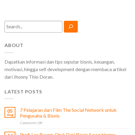
Search
ABOUT
Dapatkan informasi dan tips seputar bisnis, keuangan,
motivasi, hingga self development dengan membaca artikel
dari Jhonny Thio Doran.
LATEST POSTS
7 Pelajaran dari Film The Social Network untuk
05
Aug
Pengusaha & Bisnis
on
Comments Off
7
Pelajaran
Profi Lee Byung-Chul: Dari Bisnis Sayur hingga