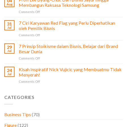
04
dari
Aug
Membangun Raksasa Teknologi Samsung
Film
on
Comments Off
The
Profi
Social
Lee
7 Ciri Karyawan Red Flag yang Perlu Diperhatikan
Network
31
Byung-
untuk
Jul
oleh Pemilik Bisnis
Chul:
Pengusaha
on
Comments Off
Dari
&
7
Bisnis
Bisnis
Ciri
7 Prinsip Stoikisme dalam Bisnis, Belajar dari Brand
Sayur
29
Karyawan
hingga
Jul
Besar Dunia
Red
Membangun
on
Comments Off
Flag
Raksasa
7
yang
Teknologi
Prinsip
Kisah Inspiratif Nick Vujicic yang Membuatmu Tidak
Perlu
24
Samsung
Stoikisme
Diperhatikan
Jul
Menyerah!
dalam
oleh
on
Comments Off
Bisnis,
Pemilik
Kisah
Belajar
Bisnis
Inspiratif
dari
Nick
CATEGORIES
Brand
Vujicic
Besar
yang
Dunia
Membuatmu
Business Tips
(70)
Tidak
Menyerah!
Figure
(122)