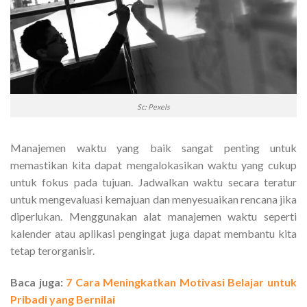
Sc: Pexels
Manajemen waktu yang baik sangat penting untuk
memastikan kita dapat mengalokasikan waktu yang cukup
untuk fokus pada tujuan. Jadwalkan waktu secara teratur
untuk mengevaluasi kemajuan dan menyesuaikan rencana jika
diperlukan. Menggunakan alat manajemen waktu seperti
kalender atau aplikasi pengingat juga dapat membantu kita
tetap terorganisir.
Baca juga:
7 Cara Meningkatkan Motivasi Belajar untuk
Pribadi yang Bernilai