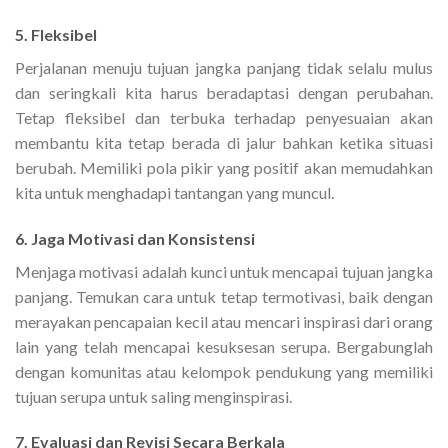
5. Fleksibel
Perjalanan menuju tujuan jangka panjang tidak selalu mulus
dan seringkali kita harus beradaptasi dengan perubahan.
Tetap fleksibel dan terbuka terhadap penyesuaian akan
membantu kita tetap berada di jalur bahkan ketika situasi
berubah. Memiliki pola pikir yang positif akan memudahkan
kita untuk menghadapi tantangan yang muncul.
6. Jaga Motivasi dan Konsistensi
Menjaga motivasi adalah kunci untuk mencapai tujuan jangka
panjang. Temukan cara untuk tetap termotivasi, baik dengan
merayakan pencapaian kecil atau mencari inspirasi dari orang
lain yang telah mencapai kesuksesan serupa. Bergabunglah
dengan komunitas atau kelompok pendukung yang memiliki
tujuan serupa untuk saling menginspirasi.
7. Evaluasi dan Revisi Secara Berkala