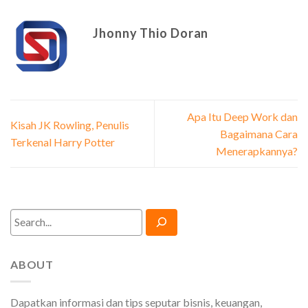
Jhonny Thio Doran
Apa Itu Deep Work dan
Kisah JK Rowling, Penulis
Bagaimana Cara
Terkenal Harry Potter
Menerapkannya?
Search
ABOUT
Dapatkan informasi dan tips seputar bisnis, keuangan,