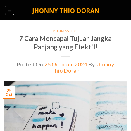
Skip
to
content
BUSINESS TIPS
7 Cara Mencapai Tujuan Jangka
Panjang yang Efektif!
Posted On
25 October 2024
By
Jhonny
Thio Doran
25
Oct