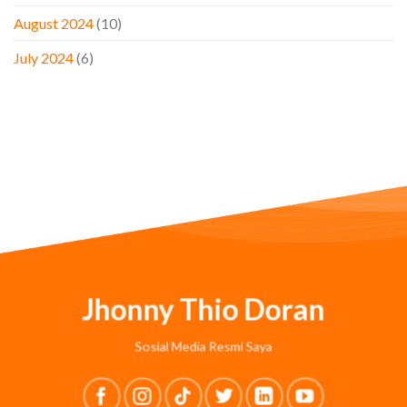
August 2024
(10)
July 2024
(6)
Jhonny Thio Doran
Sosial Media Resmi Saya