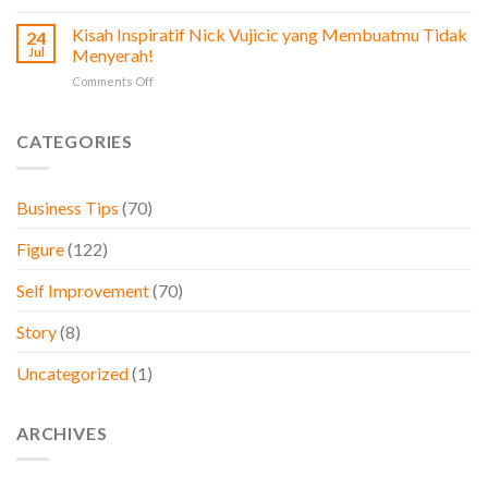
7
yang
Teknologi
Prinsip
Kisah Inspiratif Nick Vujicic yang Membuatmu Tidak
Perlu
24
Samsung
Stoikisme
Diperhatikan
Jul
Menyerah!
dalam
oleh
on
Comments Off
Bisnis,
Pemilik
Kisah
Belajar
Bisnis
Inspiratif
dari
Nick
CATEGORIES
Brand
Vujicic
Besar
yang
Dunia
Membuatmu
Business Tips
(70)
Tidak
Menyerah!
Figure
(122)
Self Improvement
(70)
Story
(8)
Uncategorized
(1)
ARCHIVES