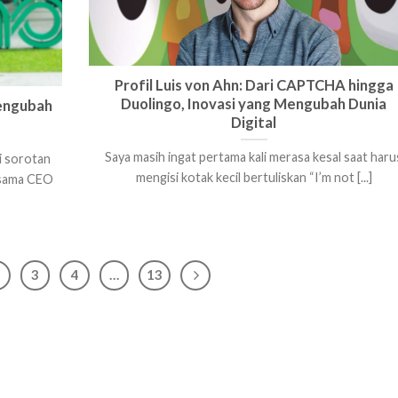
Profil Luis von Ahn: Dari CAPTCHA hingga
Duolingo, Inovasi yang Mengubah Dunia
Mengubah
Digital
Saya masih ingat pertama kali merasa kesal saat haru
i sorotan
mengisi kotak kecil bertuliskan “I’m not [...]
ersama CEO
3
4
…
13