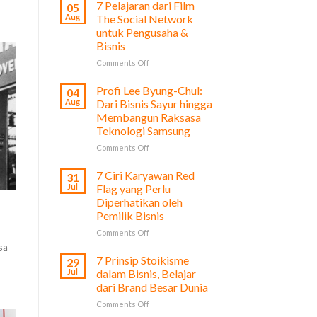
7 Pelajaran dari Film
05
Aug
The Social Network
untuk Pengusaha &
Bisnis
on
Comments Off
7
Pelajaran
Profi Lee Byung-Chul:
04
dari
Aug
Dari Bisnis Sayur hingga
Film
Membangun Raksasa
The
Teknologi Samsung
Social
Network
on
Comments Off
untuk
Profi
Pengusaha
Lee
7 Ciri Karyawan Red
31
&
Byung-
Jul
Flag yang Perlu
Bisnis
Chul:
Diperhatikan oleh
Dari
Pemilik Bisnis
Bisnis
Sayur
on
Comments Off
hingga
7
sa
Membangun
Ciri
7 Prinsip Stoikisme
29
Raksasa
Karyawan
Jul
dalam Bisnis, Belajar
Teknologi
Red
dari Brand Besar Dunia
Samsung
Flag
on
Comments Off
yang
7
Perlu