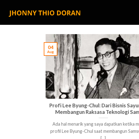
Skip
to
content
04
Aug
Profi Lee Byung-Chul: Dari Bisnis Sayu
Membangun Raksasa Teknologi Sa
Ada hal menarik yang saya dapatkan ketika
profil Lee Byung-Chul saat membangun Sams
[...]