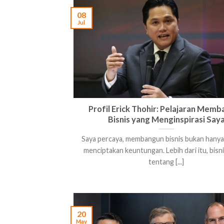
08
Jul
Profil Erick Thohir: Pelajaran Mem
Bisnis yang Menginspirasi Say
Saya percaya, membangun bisnis bukan hanya
menciptakan keuntungan. Lebih dari itu, bisn
tentang [...]
20
May