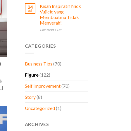
Prinsip
Diperhatikan
Kisah Inspiratif Nick
24
Stoikisme
oleh
Jul
Vujicic yang
dalam
Pemilik
Membuatmu Tidak
Bisnis,
Bisnis
Menyerah!
Belajar
dari
on
Comments Off
Brand
Kisah
Besar
Inspiratif
Dunia
Nick
CATEGORIES
Vujicic
yang
Membuatmu
i
Business Tips
(70)
Tidak
Menyerah!
Figure
(122)
ik
Self Improvement
(70)
.]
Story
(8)
Uncategorized
(1)
ARCHIVES