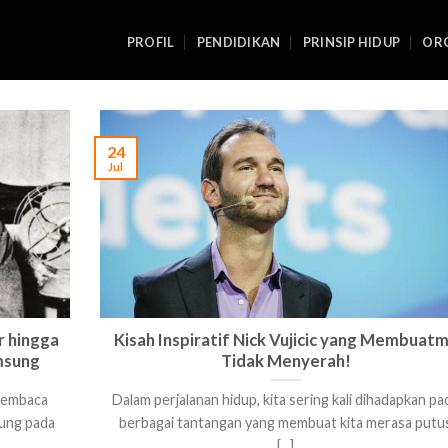
PROFIL
PENDIDIKAN
PRINSIP HIDUP
ORG
24
Jul
r hingga
Kisah Inspiratif Nick Vujicic yang Membuat
msung
Tidak Menyerah!
 membaca
Dalam perjalanan hidup, kita sering kali dihadapkan pa
ung pada
berbagai tantangan yang membuat kita merasa putu
[...]