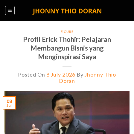
Skip
to
content
FIGURE
Profil Erick Thohir: Pelajaran
Membangun Bisnis yang
Menginspirasi Saya
Posted On
8 July 2026
By
Jhonny Thio
Doran
08
Jul