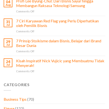
Profi Lee Byung-Chul: Dari Bisnis Sayur hingga
04
dari
Aug
Membangun Raksasa Teknologi Samsung
Film
on
Comments Off
The
Profi
Social
Lee
7 Ciri Karyawan Red Flag yang Perlu Diperhatikan
Network
31
Byung-
untuk
Jul
oleh Pemilik Bisnis
Chul:
Pengusaha
on
Comments Off
Dari
&
7
Bisnis
Bisnis
Ciri
7 Prinsip Stoikisme dalam Bisnis, Belajar dari Brand
Sayur
29
Karyawan
hingga
Jul
Besar Dunia
Red
Membangun
on
Comments Off
Flag
Raksasa
7
yang
Teknologi
Prinsip
Kisah Inspiratif Nick Vujicic yang Membuatmu Tidak
Perlu
24
Samsung
Stoikisme
Diperhatikan
Jul
Menyerah!
dalam
oleh
on
Comments Off
Bisnis,
Pemilik
Kisah
Belajar
Bisnis
Inspiratif
dari
Nick
CATEGORIES
Brand
Vujicic
Besar
yang
Dunia
Membuatmu
Business Tips
(70)
Tidak
Menyerah!
Figure
(122)