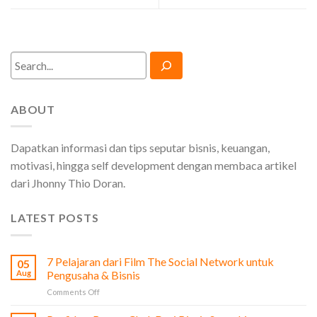
Search
ABOUT
Dapatkan informasi dan tips seputar bisnis, keuangan,
motivasi, hingga self development dengan membaca artikel
dari Jhonny Thio Doran.
LATEST POSTS
7 Pelajaran dari Film The Social Network untuk
05
Aug
Pengusaha & Bisnis
on
Comments Off
7
Pelajaran