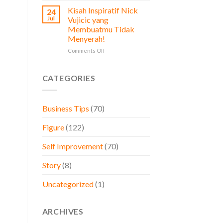
Prinsip
Diperhatikan
Kisah Inspiratif Nick
24
Stoikisme
oleh
Jul
Vujicic yang
dalam
Pemilik
Membuatmu Tidak
Bisnis,
Bisnis
Menyerah!
Belajar
dari
on
Comments Off
Brand
Kisah
Besar
Inspiratif
Dunia
Nick
CATEGORIES
Vujicic
yang
Membuatmu
Business Tips
(70)
Tidak
Menyerah!
Figure
(122)
Self Improvement
(70)
Story
(8)
Uncategorized
(1)
ARCHIVES