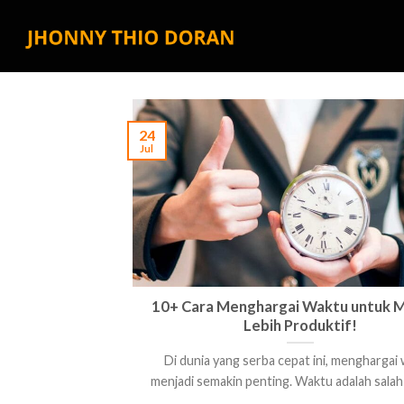
Skip
to
content
24
Jul
10+ Cara Menghargai Waktu untuk M
Lebih Produktif!
Di dunia yang serba cepat ini, menghargai
menjadi semakin penting. Waktu adalah salah s