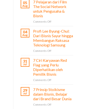
7 Pelajaran dari Film
05
Aug
The Social Network
untuk Pengusaha &
Bisnis
on
Comments Off
7
Pelajaran
Profi Lee Byung-Chul:
04
dari
Aug
Dari Bisnis Sayur hingga
Film
Membangun Raksasa
The
Teknologi Samsung
Social
Network
on
Comments Off
untuk
Profi
Pengusaha
Lee
7 Ciri Karyawan Red
31
&
Byung-
Jul
Flag yang Perlu
Bisnis
Chul:
Diperhatikan oleh
Dari
Pemilik Bisnis
Bisnis
Sayur
on
Comments Off
hingga
7
Membangun
Ciri
7 Prinsip Stoikisme
29
Raksasa
Karyawan
Jul
dalam Bisnis, Belajar
Teknologi
Red
dari Brand Besar Dunia
Samsung
Flag
on
Comments Off
yang
7
Perlu