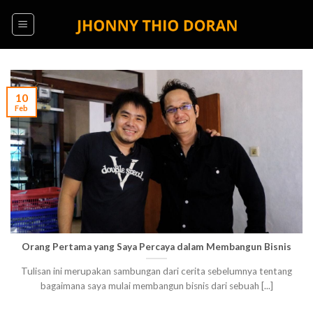
Skip
to
content
10
Feb
Orang Pertama yang Saya Percaya dalam Membangun Bisnis
Tulisan ini merupakan sambungan dari cerita sebelumnya tentang
bagaimana saya mulai membangun bisnis dari sebuah [...]