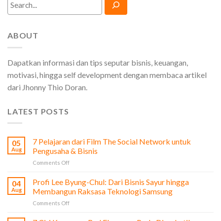
Search
ABOUT
Dapatkan informasi dan tips seputar bisnis, keuangan,
motivasi, hingga self development dengan membaca artikel
dari Jhonny Thio Doran.
LATEST POSTS
7 Pelajaran dari Film The Social Network untuk
05
Aug
Pengusaha & Bisnis
on
Comments Off
7
Pelajaran
Profi Lee Byung-Chul: Dari Bisnis Sayur hingga
04
dari
Aug
Membangun Raksasa Teknologi Samsung
Film
on
Comments Off
The
Profi
Social
Lee
Network