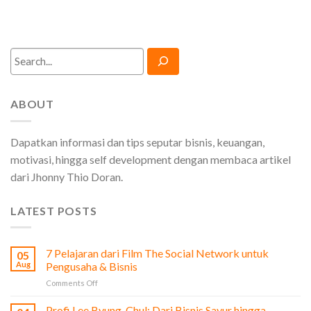
Search
ABOUT
Dapatkan informasi dan tips seputar bisnis, keuangan,
motivasi, hingga self development dengan membaca artikel
dari Jhonny Thio Doran.
LATEST POSTS
7 Pelajaran dari Film The Social Network untuk
05
Aug
Pengusaha & Bisnis
on
Comments Off
7
Pelajaran
Profi Lee Byung-Chul: Dari Bisnis Sayur hingga