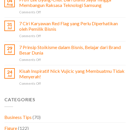
04
dari
Aug
Membangun Raksasa Teknologi Samsung
Film
on
Comments Off
The
Profi
Social
Lee
7 Ciri Karyawan Red Flag yang Perlu Diperhatikan
Network
31
Byung-
untuk
Jul
oleh Pemilik Bisnis
Chul:
Pengusaha
on
Comments Off
Dari
&
7
Bisnis
Bisnis
Ciri
7 Prinsip Stoikisme dalam Bisnis, Belajar dari Brand
Sayur
29
Karyawan
hingga
Jul
Besar Dunia
Red
Membangun
on
Comments Off
Flag
Raksasa
7
yang
Teknologi
Prinsip
Kisah Inspiratif Nick Vujicic yang Membuatmu Tidak
Perlu
24
Samsung
Stoikisme
Diperhatikan
Jul
Menyerah!
dalam
oleh
on
Comments Off
Bisnis,
Pemilik
Kisah
Belajar
Bisnis
Inspiratif
dari
Nick
CATEGORIES
Brand
Vujicic
Besar
yang
Dunia
Membuatmu
Business Tips
(70)
Tidak
Menyerah!
Figure
(122)