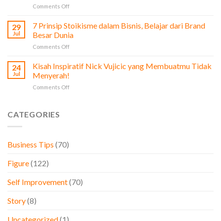
Pengusaha
on
Comments Off
Dari
&
7
Bisnis
Bisnis
Ciri
7 Prinsip Stoikisme dalam Bisnis, Belajar dari Brand
Sayur
29
Karyawan
hingga
Jul
Besar Dunia
Red
Membangun
on
Comments Off
Flag
Raksasa
7
yang
Teknologi
Prinsip
Kisah Inspiratif Nick Vujicic yang Membuatmu Tidak
Perlu
24
Samsung
Stoikisme
Diperhatikan
Jul
Menyerah!
dalam
oleh
on
Comments Off
Bisnis,
Pemilik
Kisah
Belajar
Bisnis
Inspiratif
dari
Nick
CATEGORIES
Brand
Vujicic
Besar
yang
Dunia
Membuatmu
Business Tips
(70)
Tidak
Menyerah!
Figure
(122)
Self Improvement
(70)
Story
(8)
Uncategorized
(1)