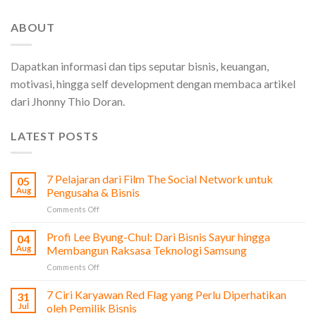
ABOUT
Dapatkan informasi dan tips seputar bisnis, keuangan,
motivasi, hingga self development dengan membaca artikel
dari Jhonny Thio Doran.
LATEST POSTS
7 Pelajaran dari Film The Social Network untuk
05
Aug
Pengusaha & Bisnis
on
Comments Off
7
Pelajaran
Profi Lee Byung-Chul: Dari Bisnis Sayur hingga
04
dari
Aug
Membangun Raksasa Teknologi Samsung
Film
on
Comments Off
The
Profi
Social
Lee
7 Ciri Karyawan Red Flag yang Perlu Diperhatikan
Network
31
Byung-
untuk
Jul
oleh Pemilik Bisnis
Chul: