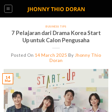
Skip
to
content
BUSINESS TIPS
7 Pelajaran dari Drama Korea Start
Up untuk Calon Pengusaha
Posted On
14 March 2025
By
Jhonny Thio
Doran
14
Mar