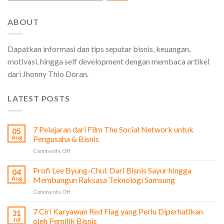
ABOUT
Dapatkan informasi dan tips seputar bisnis, keuangan,
motivasi, hingga self development dengan membaca artikel
dari Jhonny Thio Doran.
LATEST POSTS
7 Pelajaran dari Film The Social Network untuk
05
Aug
Pengusaha & Bisnis
on
Comments Off
7
Pelajaran
Profi Lee Byung-Chul: Dari Bisnis Sayur hingga
04
dari
Aug
Membangun Raksasa Teknologi Samsung
Film
on
Comments Off
The
Profi
Social
Lee
7 Ciri Karyawan Red Flag yang Perlu Diperhatikan
Network
31
Byung-
untuk
Jul
oleh Pemilik Bisnis