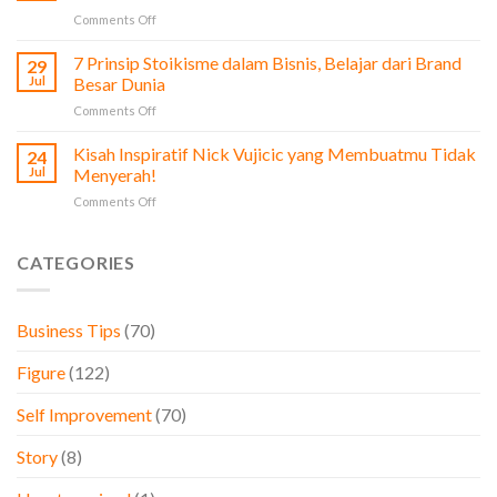
Chul:
Pengusaha
on
Comments Off
Dari
&
7
Bisnis
Bisnis
Ciri
7 Prinsip Stoikisme dalam Bisnis, Belajar dari Brand
Sayur
29
Karyawan
hingga
Jul
Besar Dunia
Red
Membangun
on
Comments Off
Flag
Raksasa
7
yang
Teknologi
Prinsip
Kisah Inspiratif Nick Vujicic yang Membuatmu Tidak
Perlu
24
Samsung
Stoikisme
Diperhatikan
Jul
Menyerah!
dalam
oleh
on
Comments Off
Bisnis,
Pemilik
Kisah
Belajar
Bisnis
Inspiratif
dari
Nick
CATEGORIES
Brand
Vujicic
Besar
yang
Dunia
Membuatmu
Business Tips
(70)
Tidak
Menyerah!
Figure
(122)
Self Improvement
(70)
Story
(8)