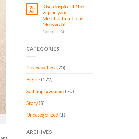
Prinsip
Diperhatikan
Kisah Inspiratif Nick
24
Stoikisme
oleh
Jul
Vujicic yang
dalam
Pemilik
Membuatmu Tidak
Bisnis,
Bisnis
Menyerah!
Belajar
dari
on
Comments Off
Brand
Kisah
Besar
Inspiratif
Dunia
Nick
CATEGORIES
Vujicic
yang
Membuatmu
Business Tips
(70)
Tidak
Menyerah!
Figure
(122)
Self Improvement
(70)
Story
(8)
Uncategorized
(1)
ARCHIVES
cara