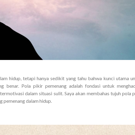
m hidup, tetapi hanya sedikit yang tahu bahwa kunci utama u
ang benar. Pola pikir pemenang adalah fondasi untuk mengha
termotivasi dalam situasi sulit. Saya akan membahas tujuh pola p
ng pemenang dalam hidup.