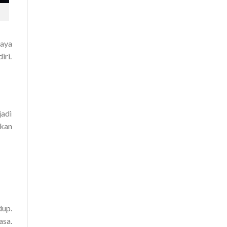
Saya
iri.
jadi
tkan
dup.
asa.