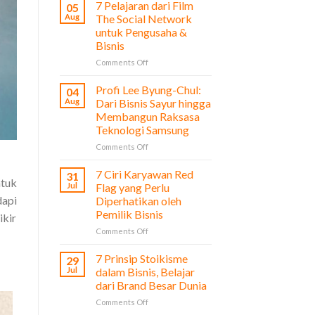
7 Pelajaran dari Film
05
Aug
The Social Network
untuk Pengusaha &
Bisnis
on
Comments Off
7
Pelajaran
Profi Lee Byung-Chul:
04
dari
Aug
Dari Bisnis Sayur hingga
Film
Membangun Raksasa
The
Teknologi Samsung
Social
Network
on
Comments Off
untuk
Profi
Pengusaha
Lee
7 Ciri Karyawan Red
31
ntuk
&
Byung-
Jul
Flag yang Perlu
Bisnis
Chul:
dapi
Diperhatikan oleh
Dari
Pemilik Bisnis
ikir
Bisnis
Sayur
on
Comments Off
hingga
7
Membangun
Ciri
7 Prinsip Stoikisme
29
Raksasa
Karyawan
Jul
dalam Bisnis, Belajar
Teknologi
Red
dari Brand Besar Dunia
Samsung
Flag
on
Comments Off
yang
7
Perlu