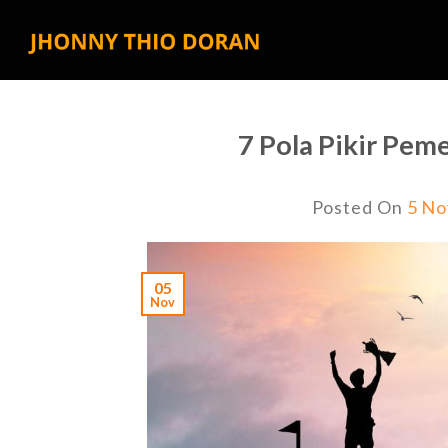
Skip
to
content
7 Pola Pikir Pem
Posted On
5 No
05
Nov