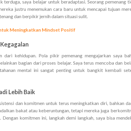
ak terduga, saya belajar untuk beradaptasi. Seorang pemenang t
ereka justru menemukan cara baru untuk mencapai tujuan mer
enang dan berpikir jernih dalam situasi sulit.
ntuk Meningkatkan Mindset Positif
 Kegagalan
an dari kehidupan. Pola pikir pemenang mengajarkan saya b
elainkan bagian dari proses belajar.
Saya terus mencoba dan bel
tahanan mental ini sangat penting untuk bangkit kembali set
di Lebih Baik
sistensi dan komitmen untuk terus meningkatkan diri, bahkan d
alkan bakat atau keberuntungan, tetapi mereka juga berkomi
ri. Dengan komitmen ini, langkah demi langkah, saya bisa mende