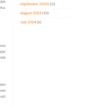
idak
September 2024
(12)
eka.
August 2024
(10)
July 2024
(6)
ahwa
ajar
elah
alam
tmen
kati