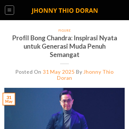
Skip
to
content
FIGURE
Profil Bong Chandra: Inspirasi Nyata
untuk Generasi Muda Penuh
Semangat
Posted On
31 May 2025
By
Jhonny Thio
Doran
31
May