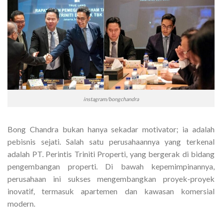
instagram/bongchandra
Bong Chandra bukan hanya sekadar motivator; ia adalah
pebisnis sejati. Salah satu perusahaannya yang terkenal
adalah PT. Perintis Triniti Properti, yang bergerak di bidang
pengembangan properti. Di bawah kepemimpinannya,
perusahaan ini sukses mengembangkan proyek-proyek
inovatif, termasuk apartemen dan kawasan komersial
modern.