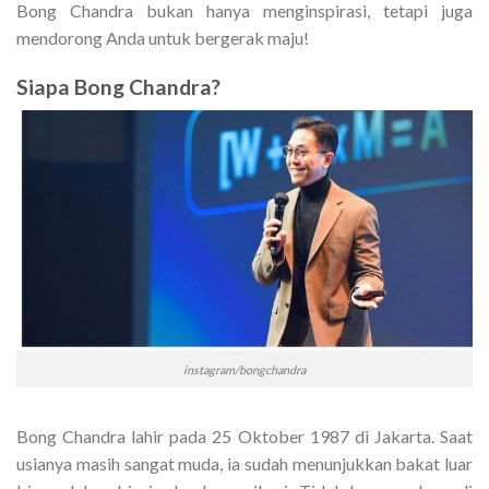
Bong Chandra bukan hanya menginspirasi, tetapi juga
mendorong Anda untuk bergerak maju!
Siapa Bong Chandra?
instagram/bongchandra
Bong Chandra lahir pada 25 Oktober 1987 di Jakarta. Saat
usianya masih sangat muda, ia sudah menunjukkan bakat luar