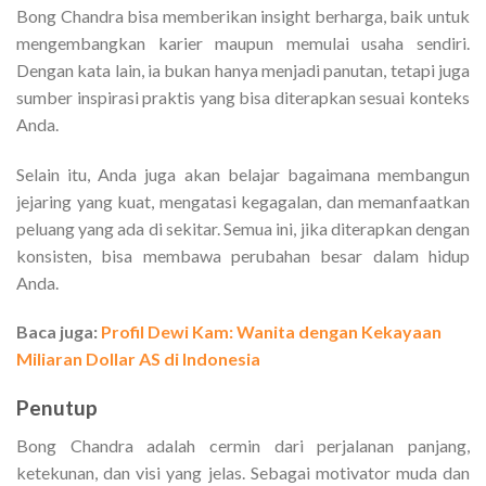
Bong Chandra bisa memberikan insight berharga, baik untuk
mengembangkan karier maupun memulai usaha sendiri.
Dengan kata lain, ia bukan hanya menjadi panutan, tetapi juga
sumber inspirasi praktis yang bisa diterapkan sesuai konteks
Anda.
Selain itu, Anda juga akan belajar bagaimana membangun
jejaring yang kuat, mengatasi kegagalan, dan memanfaatkan
peluang yang ada di sekitar. Semua ini, jika diterapkan dengan
konsisten, bisa membawa perubahan besar dalam hidup
Anda.
Baca juga:
Profil Dewi Kam: Wanita dengan Kekayaan
Miliaran Dollar AS di Indonesia
Penutup
Bong Chandra adalah cermin dari perjalanan panjang,
ketekunan, dan visi yang jelas. Sebagai motivator muda dan