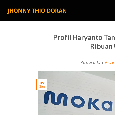
Skip
to
content
Profil Haryanto Ta
Ribuan
Posted On
9 De
09
Dec