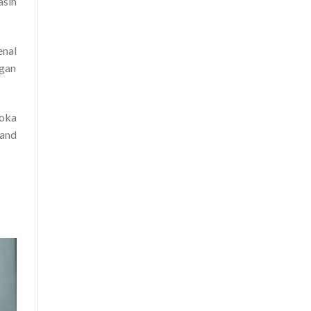
sih
enal
ngan
Moka
 and