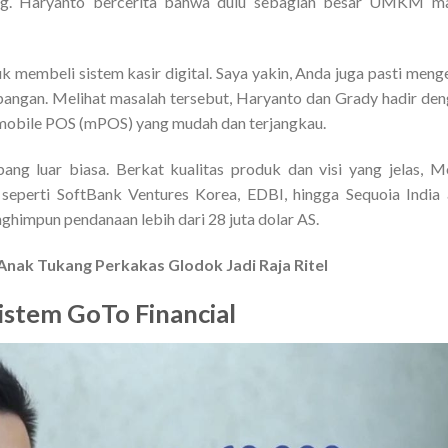
ng. Haryanto bercerita bahwa dulu sebagian besar UMKM ma
 membeli sistem kasir digital. Saya yakin, Anda juga pasti meng
 lapangan. Melihat masalah tersebut, Haryanto dan Grady hadir de
 mobile POS (mPOS) yang mudah dan terjangkau.
ng luar biasa. Berkat kualitas produk dan visi yang jelas, 
r seperti SoftBank Ventures Korea, EDBI, hingga Sequoia India
himpun pendanaan lebih dari 28 juta dolar AS.
Anak Tukang Perkakas Glodok Jadi Raja Ritel
istem GoTo Financial