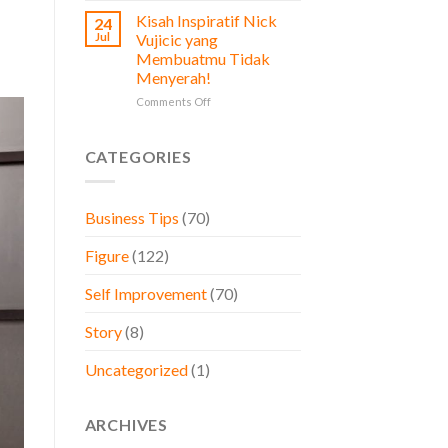
Prinsip
Diperhatikan
Kisah Inspiratif Nick
24
Stoikisme
oleh
Jul
Vujicic yang
dalam
Pemilik
Membuatmu Tidak
Bisnis,
Bisnis
Menyerah!
Belajar
dari
on
Comments Off
Brand
Kisah
Besar
Inspiratif
Dunia
Nick
CATEGORIES
Vujicic
yang
Membuatmu
Business Tips
(70)
Tidak
Menyerah!
Figure
(122)
Self Improvement
(70)
Story
(8)
Uncategorized
(1)
ARCHIVES