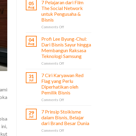
7 Pelajaran dari Film
05
Aug
The Social Network
untuk Pengusaha &
Bisnis
on
Comments Off
7
Pelajaran
Profi Lee Byung-Chul:
04
dari
Aug
Dari Bisnis Sayur hingga
Film
Membangun Raksasa
The
Teknologi Samsung
Social
Network
on
Comments Off
untuk
Profi
Pengusaha
Lee
7 Ciri Karyawan Red
31
&
Byung-
Jul
Flag yang Perlu
Bisnis
Chul:
Diperhatikan oleh
lami
Dari
Pemilik Bisnis
Bisnis
Moka
Sayur
on
Comments Off
hingga
7
Membangun
Ciri
7 Prinsip Stoikisme
29
Raksasa
Karyawan
Jul
dalam Bisnis, Belajar
bisa
Teknologi
Red
dari Brand Besar Dunia
Samsung
ini,
Flag
on
Comments Off
yang
ikut
7
Perlu