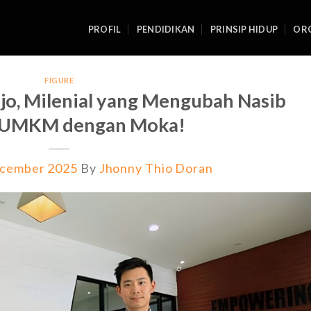
PROFIL
PENDIDIKAN
PRINSIP HIDUP
ORG
FIGURE
njo, Milenial yang Mengubah Nasib
 UMKM dengan Moka!
cember 2025
By
Jhonny Thio Doran