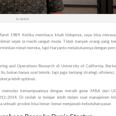
Sc: Hybrid
Maret 1989. Ketika membaca kisah hidupnya, saya bisa meras
elekat sejak ia masih sangat muda. Tidak banyak orang yang be
rminkan minat mereka, tapi Haryanto melakukannya dengan per
ing and Operations Research di University of California, Berke
tu bukan hanya soal teknik, tapi juga tentang strategi, efisiensi,
kerja lebih optimal.
ali memoles kemampuannya dengan meraih gelar MBA dari U
-2014. Di sinilah ia belajar lebih dalam soal manajemen bis
a sebuah produk bisa benar-benar menjawab kebutuhan pasar.