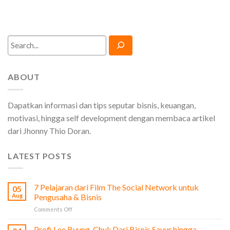
Search
ABOUT
Dapatkan informasi dan tips seputar bisnis, keuangan,
motivasi, hingga self development dengan membaca artikel
dari Jhonny Thio Doran.
LATEST POSTS
7 Pelajaran dari Film The Social Network untuk
05
Aug
Pengusaha & Bisnis
on
Comments Off
7
Pelajaran
Profi Lee Byung-Chul: Dari Bisnis Sayur hingga