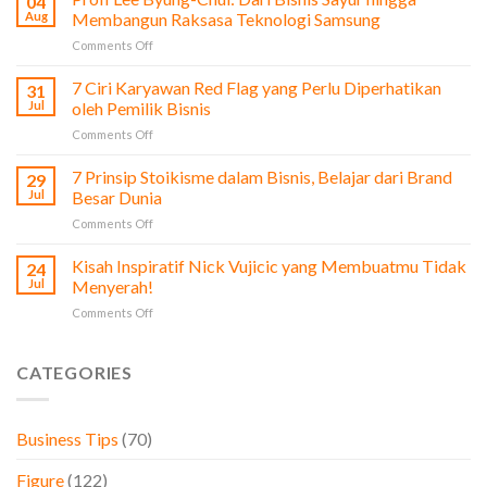
04
dari
Aug
Membangun Raksasa Teknologi Samsung
Film
on
Comments Off
The
Profi
Social
Lee
7 Ciri Karyawan Red Flag yang Perlu Diperhatikan
Network
31
Byung-
untuk
Jul
oleh Pemilik Bisnis
Chul:
Pengusaha
on
Comments Off
Dari
&
7
Bisnis
Bisnis
Ciri
7 Prinsip Stoikisme dalam Bisnis, Belajar dari Brand
Sayur
29
Karyawan
hingga
Jul
Besar Dunia
Red
Membangun
on
Comments Off
Flag
Raksasa
7
yang
Teknologi
Prinsip
Kisah Inspiratif Nick Vujicic yang Membuatmu Tidak
Perlu
24
Samsung
Stoikisme
Diperhatikan
Jul
Menyerah!
dalam
oleh
on
Comments Off
Bisnis,
Pemilik
Kisah
Belajar
Bisnis
Inspiratif
dari
Nick
CATEGORIES
Brand
Vujicic
Besar
yang
Dunia
Membuatmu
Business Tips
(70)
Tidak
Menyerah!
Figure
(122)