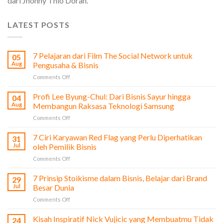
dari Jhonny Thio Doran.
LATEST POSTS
7 Pelajaran dari Film The Social Network untuk
05
Aug
Pengusaha & Bisnis
on
Comments Off
7
Pelajaran
Profi Lee Byung-Chul: Dari Bisnis Sayur hingga
04
dari
Aug
Membangun Raksasa Teknologi Samsung
Film
on
Comments Off
The
Profi
Social
Lee
7 Ciri Karyawan Red Flag yang Perlu Diperhatikan
Network
31
Byung-
untuk
Jul
oleh Pemilik Bisnis
Chul:
Pengusaha
on
Comments Off
Dari
&
7
Bisnis
Bisnis
Ciri
7 Prinsip Stoikisme dalam Bisnis, Belajar dari Brand
Sayur
29
Karyawan
hingga
Jul
Besar Dunia
Red
Membangun
on
Comments Off
Flag
Raksasa
7
yang
Teknologi
Prinsip
Kisah Inspiratif Nick Vujicic yang Membuatmu Tidak
Perlu
24
Samsung