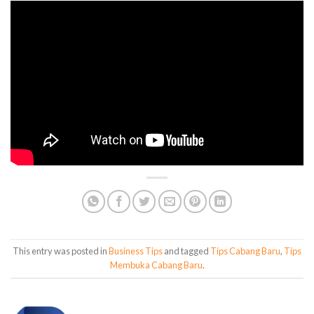
This entry was posted in
Business Tips
and tagged
Tips Cabang Baru
,
Tips
Membuka Cabang Baru
.