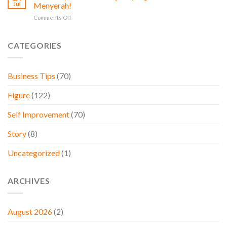
Stoikisme
Diperhatikan
Jul
Menyerah!
dalam
oleh
on
Comments Off
Bisnis,
Pemilik
Kisah
Belajar
Bisnis
Inspiratif
dari
Nick
CATEGORIES
Brand
Vujicic
Besar
yang
Dunia
Membuatmu
Business Tips
(70)
Tidak
Menyerah!
Figure
(122)
Self Improvement
(70)
Story
(8)
Uncategorized
(1)
ARCHIVES
August 2026
(2)