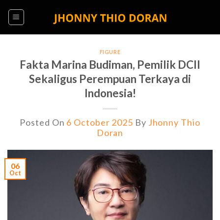
Skip
to
content
FIGURE
Fakta Marina Budiman, Pemilik DCII
Sekaligus Perempuan Terkaya di
Indonesia!
Posted On
6 October 2025
By
Jhonny Thio
Doran
06
Oct