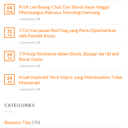
7
Pelajaran
Profi Lee Byung-Chul: Dari Bisnis Sayur hingga
04
dari
Aug
Membangun Raksasa Teknologi Samsung
Film
on
Comments Off
The
Profi
Social
Lee
7 Ciri Karyawan Red Flag yang Perlu Diperhatikan
Network
31
Byung-
untuk
Jul
oleh Pemilik Bisnis
Chul:
Pengusaha
on
Comments Off
Dari
&
7
Bisnis
Bisnis
Ciri
7 Prinsip Stoikisme dalam Bisnis, Belajar dari Brand
Sayur
29
Karyawan
hingga
Jul
Besar Dunia
Red
Membangun
on
Comments Off
Flag
Raksasa
7
yang
Teknologi
Prinsip
Kisah Inspiratif Nick Vujicic yang Membuatmu Tidak
Perlu
24
Samsung
Stoikisme
Diperhatikan
Jul
Menyerah!
dalam
oleh
on
Comments Off
Bisnis,
Pemilik
Kisah
Belajar
Bisnis
Inspiratif
dari
Nick
CATEGORIES
Brand
Vujicic
Besar
yang
Dunia
Membuatmu
Business Tips
(70)
Tidak
Menyerah!